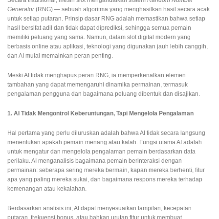
Secara tradisional, mesin slot mengandalkan sistem
Random Number
Generator
(RNG) — sebuah algoritma yang menghasilkan hasil secara acak
untuk setiap putaran. Prinsip dasar RNG adalah memastikan bahwa setiap
hasil bersifat adil dan tidak dapat diprediksi, sehingga semua pemain
memiliki peluang yang sama. Namun, dalam slot digital modern yang
berbasis online atau aplikasi, teknologi yang digunakan jauh lebih canggih,
dan AI mulai memainkan peran penting.
Meski AI tidak menghapus peran RNG, ia memperkenalkan elemen
tambahan yang dapat memengaruhi dinamika permainan, termasuk
pengalaman pengguna dan bagaimana peluang dibentuk dan disajikan.
1. AI Tidak Mengontrol Keberuntungan, Tapi Mengelola Pengalaman
Hal pertama yang perlu diluruskan adalah bahwa AI tidak secara langsung
menentukan apakah pemain menang atau kalah. Fungsi utama AI adalah
untuk mengatur dan mengelola pengalaman pemain berdasarkan data
perilaku. AI menganalisis bagaimana pemain berinteraksi dengan
permainan: seberapa sering mereka bermain, kapan mereka berhenti, fitur
apa yang paling mereka sukai, dan bagaimana respons mereka terhadap
kemenangan atau kekalahan.
Berdasarkan analisis ini, AI dapat menyesuaikan tampilan, kecepatan
putaran, frekuensi bonus, atau bahkan urutan fitur untuk membuat