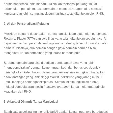
permainan terasa lebih menarik. Di sinilah “persepsi peluang” mulai
terbentuk — pemain merasa permainan memberi harapan atau sensasi
kemenangan lebih sering, meskipun hasilnya tetap ditentukan oleh RNG.
2. AI dan Personalisasi Peluang
Meskipun peluang dasar dalam permainan slot tetap diatur oleh persentase
Return to Player (RTP) dan volatilitas yang telah ditentukan sebelumnya, AI
dapat memainkan peran dalam bagaimana peluang tersebut dirasakan oleh
pemain. Misalnya, dua pemain dengan gaya bermain berbeda bisa
mengalami urutan permainan yang terasa berbeda pula.
Seorang pemain baru bisa diberikan pengalaman awal yang lebih
“menggembirakan” dengan kemenangan kecil dan bonus cepat, untuk
meningkatkan keterlibatan. Sementara pemain lama mungkin dihadapkan
pada tantangan yang lebih tinggi atau fitur eksklusif yang jarang muncul
untuk menjaga semangat eksplorasi. Semua ini dimungkinkan oleh AI
melalui pembelajaran mesin (
machine learning
), tanpa melanggar prinsip
keacakan dari RNG.
3. Adaptasi Dinamis Tanpa Manipulasi
Salah satu aspek paling menarik dari AI adalah kemampuannya beradaptasi