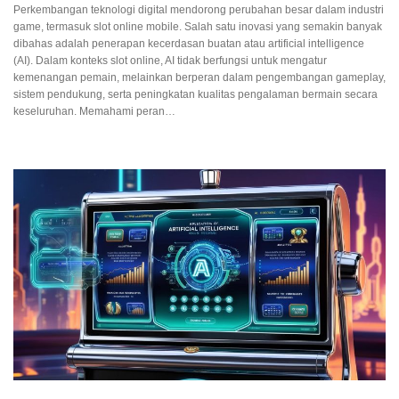
Perkembangan teknologi digital mendorong perubahan besar dalam industri
game, termasuk slot online mobile. Salah satu inovasi yang semakin banyak
dibahas adalah penerapan kecerdasan buatan atau artificial intelligence
(AI). Dalam konteks slot online, AI tidak berfungsi untuk mengatur
kemenangan pemain, melainkan berperan dalam pengembangan gameplay,
sistem pendukung, serta peningkatan kualitas pengalaman bermain secara
keseluruhan. Memahami peran…