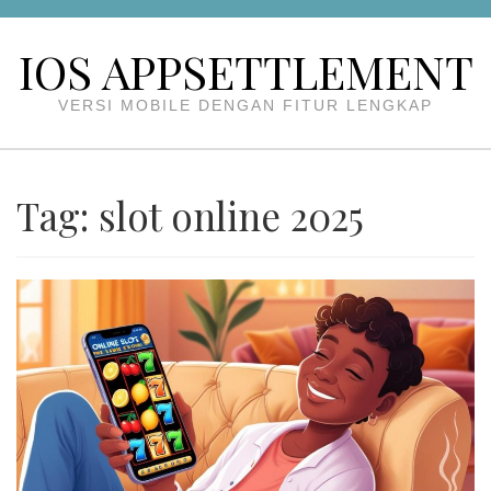
Skip
to
IOS APPSETTLEMENT
content
VERSI MOBILE DENGAN FITUR LENGKAP
Tag:
slot online 2025