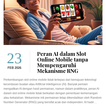
23
Peran AI dalam Slot
Online Mobile tanpa
Mempengaruhi
FEB 2026
Mekanisme RNG
Perkembangan slot online mobile tidak terlepas dari kemajuan teknologi
kecerdasan buatan atau Artificial Intelligence (AI). Banyak pemain
mengaitkan AI dengan hasil permainan, namun dalam praktiknya, peran AI
dalam slot online mobile tidak berkaitan dengan penentuan kemenangan
atau kekalahan. Mekanisme inti permainan tetap dikendalikan oleh Random
Number Generator (RNG) yang bersifat acak dan independen. AI hadir…