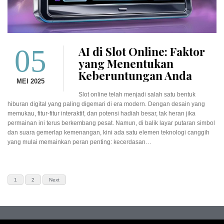
05
AI di Slot Online: Faktor
yang Menentukan
Keberuntungan Anda
MEI 2025
Slot online telah menjadi salah satu bentuk
hiburan digital yang paling digemari di era modern. Dengan desain yang
memukau, fitur-fitur interaktif, dan potensi hadiah besar, tak heran jika
permainan ini terus berkembang pesat. Namun, di balik layar putaran simbol
dan suara gemerlap kemenangan, kini ada satu elemen teknologi canggih
yang mulai memainkan peran penting: kecerdasan…
Paginasi
PAGE
PAGE
1
2
Next
pos