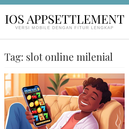
Skip
to
IOS APPSETTLEMENT
content
VERSI MOBILE DENGAN FITUR LENGKAP
Tag:
slot online milenial