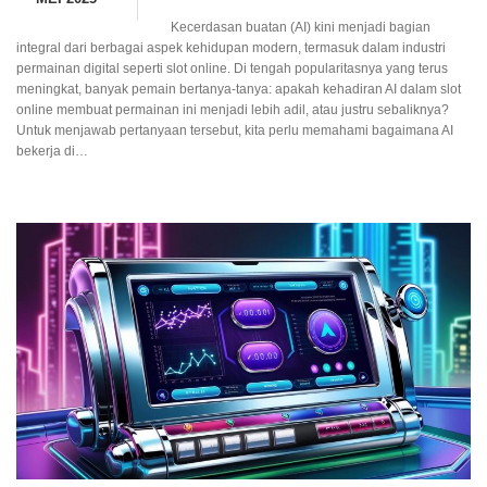
Kecerdasan buatan (AI) kini menjadi bagian
integral dari berbagai aspek kehidupan modern, termasuk dalam industri
permainan digital seperti slot online. Di tengah popularitasnya yang terus
meningkat, banyak pemain bertanya-tanya: apakah kehadiran AI dalam slot
online membuat permainan ini menjadi lebih adil, atau justru sebaliknya?
Untuk menjawab pertanyaan tersebut, kita perlu memahami bagaimana AI
bekerja di…