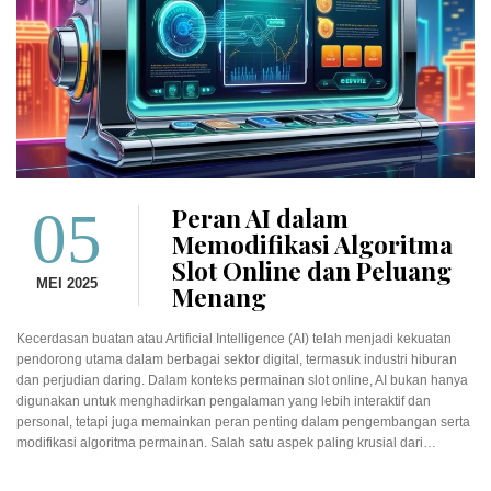
05
Peran AI dalam
Memodifikasi Algoritma
Slot Online dan Peluang
MEI 2025
Menang
Kecerdasan buatan atau Artificial Intelligence (AI) telah menjadi kekuatan
pendorong utama dalam berbagai sektor digital, termasuk industri hiburan
dan perjudian daring. Dalam konteks permainan slot online, AI bukan hanya
digunakan untuk menghadirkan pengalaman yang lebih interaktif dan
personal, tetapi juga memainkan peran penting dalam pengembangan serta
modifikasi algoritma permainan. Salah satu aspek paling krusial dari…