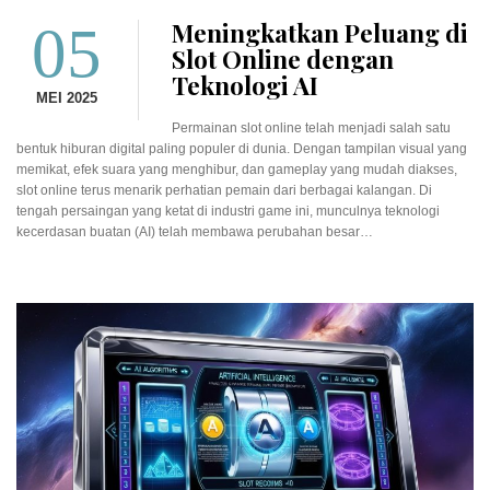
05
Meningkatkan Peluang di
Slot Online dengan
Teknologi AI
MEI 2025
Permainan slot online telah menjadi salah satu
bentuk hiburan digital paling populer di dunia. Dengan tampilan visual yang
memikat, efek suara yang menghibur, dan gameplay yang mudah diakses,
slot online terus menarik perhatian pemain dari berbagai kalangan. Di
tengah persaingan yang ketat di industri game ini, munculnya teknologi
kecerdasan buatan (AI) telah membawa perubahan besar…