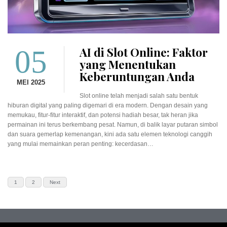
05
AI di Slot Online: Faktor
yang Menentukan
Keberuntungan Anda
MEI 2025
Slot online telah menjadi salah satu bentuk
hiburan digital yang paling digemari di era modern. Dengan desain yang
memukau, fitur-fitur interaktif, dan potensi hadiah besar, tak heran jika
permainan ini terus berkembang pesat. Namun, di balik layar putaran simbol
dan suara gemerlap kemenangan, kini ada satu elemen teknologi canggih
yang mulai memainkan peran penting: kecerdasan…
Paginasi
PAGE
PAGE
1
2
Next
pos